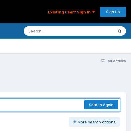
Sign Up
Existing user? Sign In
All Activity
Search Again
More search options