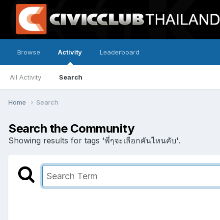
Browse
Activity
Leaderboard
All Activity
Search
Home
Search
Search the Community
Showing results for tags 'พี่ๆจะเลือกคันไหนคับ'.