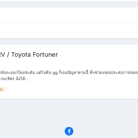
RV / Toyota Fortuner
กำลังจะออกใหม่ส่ะคัน แต่ไปค้น gg ก็เจอปัญหาตามนี้ พี่ๆช่วยแชณประสบการณหน่อยค
/ลิตร นั่งได้...
ับ