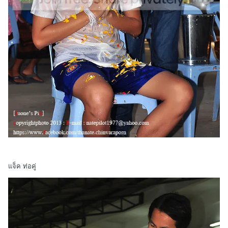
แจ็ค ท่อคู่