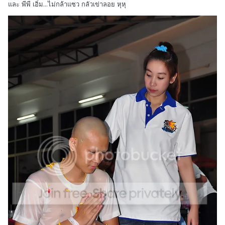
และ พีพี เอิ่ม...ไม่กล้าแซว กลัวเข่าลอย หุหุ