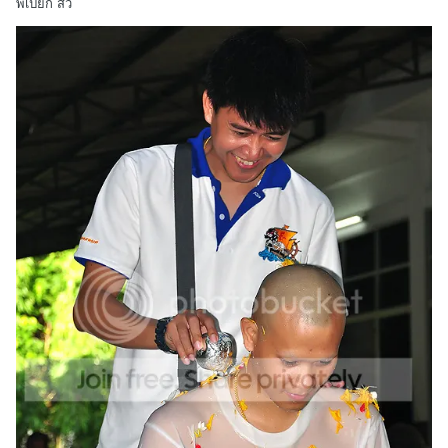
พี่เปี๊ยก สว