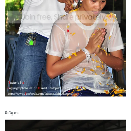
พี่ณัฐ สว