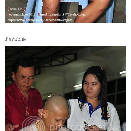
เน็ต กินไม่ยั้ง