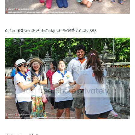
นำโดย พีพี ขาแด๊นซ์ กำลังปลุกเจ้ายักให้ตื่นได้แล้ว 555