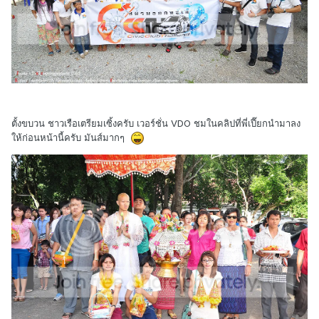
ตั้งขบวน ชาวเรือเตรียมเซิ้งครับ เวอร์ชั่น VDO ชมในคลิปที่พี่เปี๊ยกนำมาลง
ให้ก่อนหน้านี้ครับ มันส์มากๆ