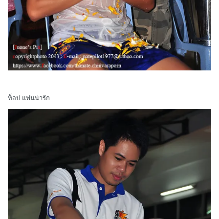
ท็อป แฟนน่ารัก