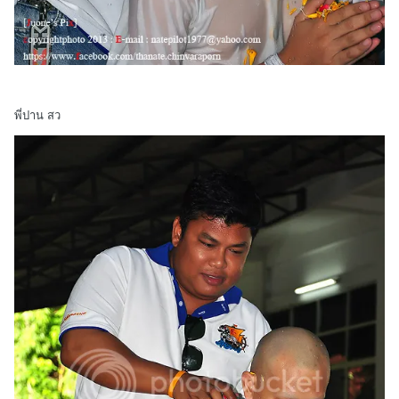
พี่ปาน สว