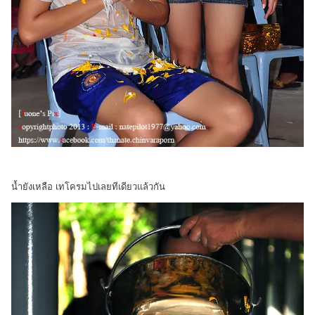
น้ำยังเหลือ เทโครมไปเลยทีเดียวแล้วกัน