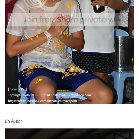
ยัก ติงต๊อง