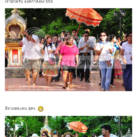
เจ้ายักครับ องค์กำลังลง 555
ลีลาแต่ละคน สุดๆ