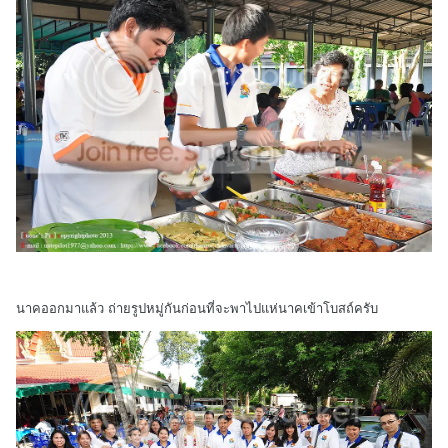
นาคออกมาแล้ว ถ่ายรูปหมู่กันก่อนที่จะพาไปแห่นาคเข้าโบสถ์ครับ