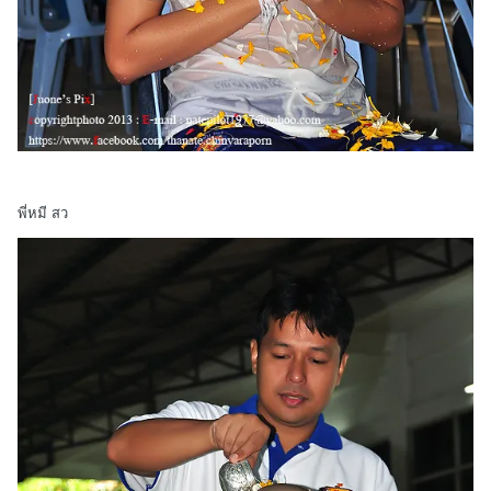
พี่หมี สว