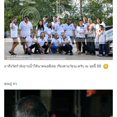
มาถึงวัดกำลังอาบน้ำให้นาคพอดีเลย เรียงตามวัยนะครับ ณ จุดนี้ อิอิ
คุณปู่ สว