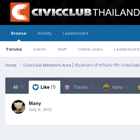
Browse
Activity
Leaderboard
Forums
Events
Staff
Online Users
Leaderboard
Home
CivicClub Members Area | ห้องสนทนาสำหรับสมาชิก CivicClu
All
(1)
Like
(1)
Thanks
(0)
Haha
(0)
Many
July 9, 2012