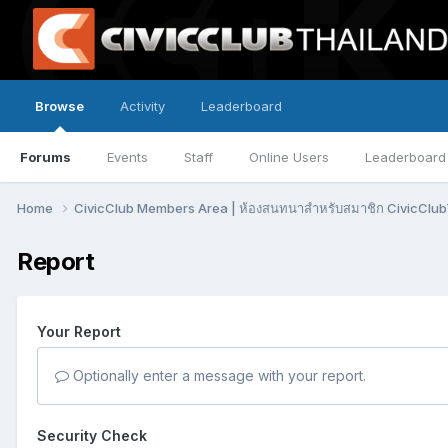
Browse
Activity
Leaderboard
Forums
Events
Staff
Online Users
Leaderboard
Home
CivicClub Members Area | ห้องสนทนาสำหรับสมาชิก CivicClu
Report
Your Report
Optionally enter a message with your report.
Security Check