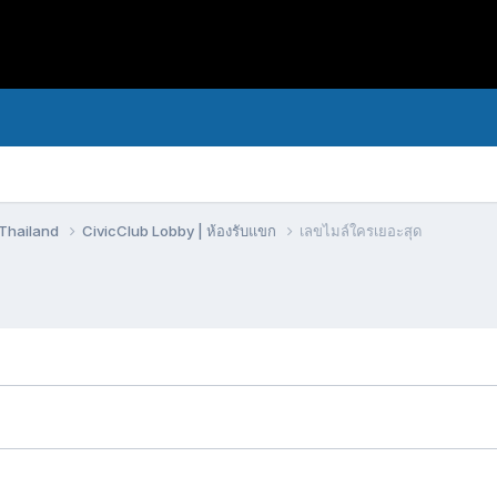
bThailand
CivicClub Lobby | ห้องรับแขก
เลขไมล์ใครเยอะสุด