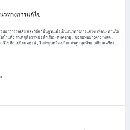
็นแนวทางการแก้ไข
รุปอาการรถเสีย และวิธีแก้พื้นฐานเพื่อเป็นแนวทางการแก้ไข เพื่อนๆท่านใด
หม้อน้ำแห้ง สาเหตุคือฝาหม้อน้ำเสื่อม หมดอายุ , ข้อต่อท่อยางต่างๆหลุด ,
งแก้ไขคือ เปลี่ยนคอยล์ , ไสฝาสูบหรือเปลี่ยนฝาสูบ สุดท้าย เปลี่ยนเครื่อง ...
ับ