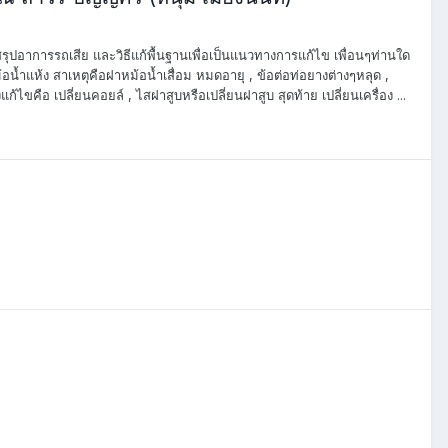
รุปอาการรถเสีย และวิธีแก้พื้นฐานเพื่อเป็นแนวทางการแก้ไข เพื่อนๆท่านใด
หม้อน้ำแห้ง สาเหตุคือฝาหม้อน้ำเสื่อม หมดอายุ , ข้อต่อท่อยางต่างๆหลุด ,
งแก้ไขคือ เปลี่ยนคอยล์ , ไสฝาสูบหรือเปลี่ยนฝาสูบ สุดท้าย เปลี่ยนเครื่อง ...