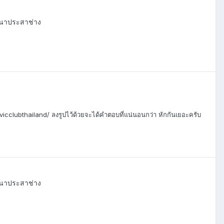
นทนาประสาช่าง
cclubthailand/ ลงรูปไว้ด้วยจะได้คำตอบที่แน่นอนกว่า หักกันเยอะครับ
นทนาประสาช่าง