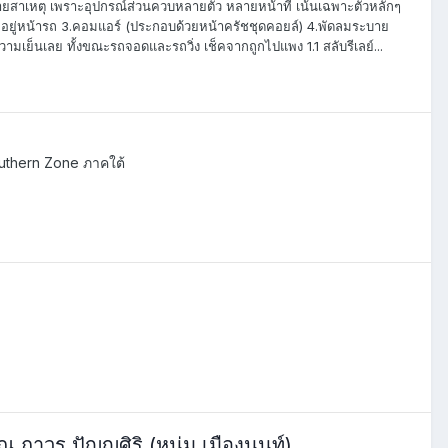
หลายสาเหตุ เพราะอุปกรณ์ส่วนควบหลายตัว หลายหน้าที่ เน้นเฉพาะตัวหลักๆ
้อน อยู่หน้ารถ 3.คอมแอร์ (ประกอบด้วยหน้าครัชชุดคอยล์) 4.พัดลมระบาย
ีความเย็นเลย ทั้งขณะรถจอดและรถวิ่ง เช็คจากถูกไปแพง 1.1 สลับรีเลย์...
thern Zone ภาคใต้
ถาวร ปัญญศิริ (หนุ่ม เมืองนนท์)