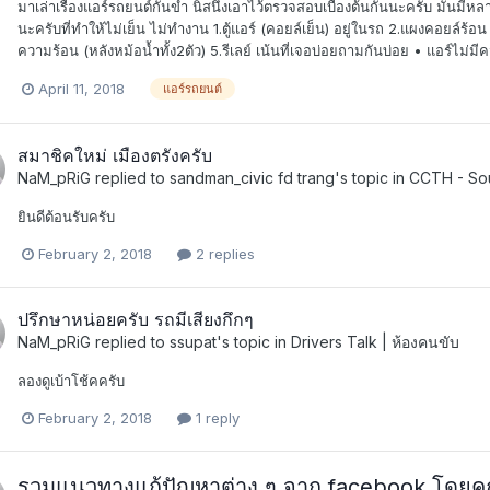
มาเล่าเรื่องแอร์รถยนต์กันขำ นิสนึงเอาไว้ตรวจสอบเบื้องต้นกันนะครับ มันมี
นะครับที่ทำให้ไม่เย็น ไม่ทำงาน 1.ตู้แอร์ (คอยล์เย็น) อยู่ในรถ 2.แผงคอยล์ร
ความร้อน (หลังหม้อน้ำทั้ง2ตัว) 5.รีเลย์ เน้นที่เจอบ่อยถามกันบ่อย • แอร์ไม่ม
April 11, 2018
แอร์รถยนต์
สมาชิคใหม่ เมืองตรังครับ
NaM_pRiG
replied to
sandman_civic fd trang
's topic in
CCTH - Sou
ยินดีต้อนรับครับ
February 2, 2018
2 replies
ปรึกษาหน่อยครับ รถมีเสียงกึกๆ
NaM_pRiG
replied to
ssupat
's topic in
Drivers Talk | ห้องคนขับ
ลองดูเบ้าโช้คครับ
February 2, 2018
1 reply
รวมแนวทางแก้ปัญหาต่าง ๆ จาก facebook โดยคุณ 