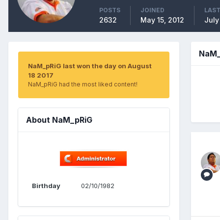
POSTS
JOINED
LAST
2632
May 15, 2012
July
NaM_
NaM_pRiG last won the day on August
18 2017
NaM_pRiG had the most liked content!
About NaM_pRiG
Birthday
02/10/1982