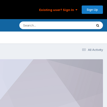
Sign Up
Existing user? Sign In
All Activity