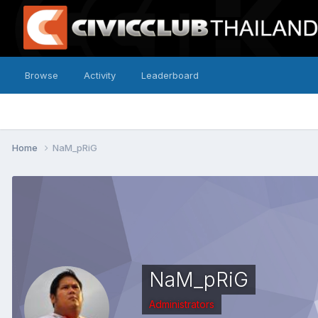
Browse
Activity
Leaderboard
Home
NaM_pRiG
NaM_pRiG
Administrators