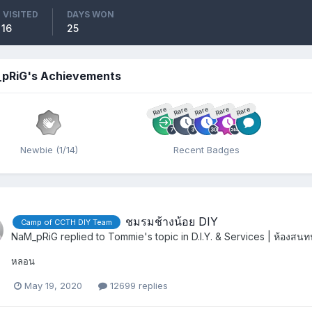
 VISITED
DAYS WON
 16
25
pRiG's Achievements
Rare
Rare
Rare
Rare
Rare
Newbie (1/14)
Recent Badges
ชมรมช้างน้อย DIY
Camp of CCTH DIY Team
NaM_pRiG
replied to
Tommie
's topic in
D.I.Y. & Services | ห้องส
หลอน
May 19, 2020
12699 replies