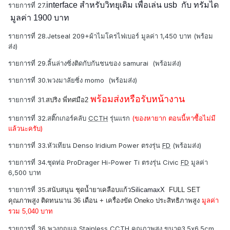
interface สำหรับวิทยุเดิม เพื่อเล่น usb กับ ทรัมได
รายการที่ 27.
มูลค่า
1900 บาท
รายการที่ 28.Jetseal 209+ผ้าไมโครไฟเบอร์ มูลค่า 1,450 บาท (พร้อม
ส่ง)
รายการที่ 29.ลิ้นล่างซิ่งติดกับกันชนของ samurai (พร้อมส่ง)
รายการที่ 30.พวงมาลัยซิ่ง momo (พร้อมส่ง)
พร้อมส่งหรือรับหน้างาน
รายการที่ 31.
สปริง พี่ทศมือ2
รายการที่ 32.สติ๊กเกอร์คลับ
CCTH
รุ่นแรก
(ของหายาก ตอนนี้หาซื้อไม่มี
แล้วนะครับ)
รายการที่ 33.หัวเทียน Denso Iridium Power ตรงรุ่น
FD
(พร้อมส่ง)
รายการที่ 34.ชุดท่อ ProDrager Hi-Power Ti ตรงรุ่น Civic
FD
มูลค่า
6,500 บาท
รายการที่ 35.
สนับสนุน ชุดน้ำยาเคลือบแก้ว
SilicamaxX
FULL SET
คุณภาพสูง ติดทนนาน 36 เดือน
+ เครื่องขัด Oneko ประสิทธิภาพสูง
มูลค่า
รวม 5,040 บาท
รายการที่ 36 พวงกุญแจ Stainless
CCTH
คุณภาพสุง ขนาด3.5x6.5cm.