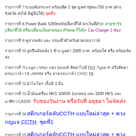
รายการที่ 7.
ระบบพับกระจก พร้อมติด 2 ชุด มูลค่าชุดละ750 บาท (ต่าง
ชุดที่2
จังหวัด ส่งได้ มีคู่มือให้)
รายการที่ 8.
Power Bank 5200mAh(เลือกสีได้ ยกเว้นสีดำ)
+
สายชาร์จ
(เลือกสีได้ หรือเปลี่ยนเป็นสายของ iPhone ก็ได้)
+
Car Charger 2 ช่อง
รายการที่ 9.
หูลากหลัง และ กรองจิ๋วสำหรับฝาครอบวาวล์
รายการที่ 10.
ลูกปืนล้อหลัง 1 ข้าง มูลค่า 2000 บาท พร้อมใส่ หรือ พร้อมจัด
ส่ง
รายการที่ 11.Logo i-Vtec แดง ของแท้ ติดฝาไอดี
FD2
Type-R หรือติดฝา
ครอบวาล์ว 1.8 JAPAN หรือ ฝาครอบวาล์ว CIVIC
FB
รายการที่ 12.ผ้าไมโคร เนื้อดี 3 ผืน
รายการที่ 13.
น้ำมันเครื่อง HKS 10W35 1แกลอน และ DDR HKS และ
รับของวันงาน หรือรับที่ อยุธยา ไม่จัดส่ง
นาฬิกา CASIO
สติกเกอร์คลับCCTH แบบใหม่ล่าสุด + พวง
รายการที่ 14.
ก
ญแจ
CCTH
ชุดที่1
สติกเกอร์คลับCCTH แบบใหม่ล่าสุด + พวง
รายการที่ 15.