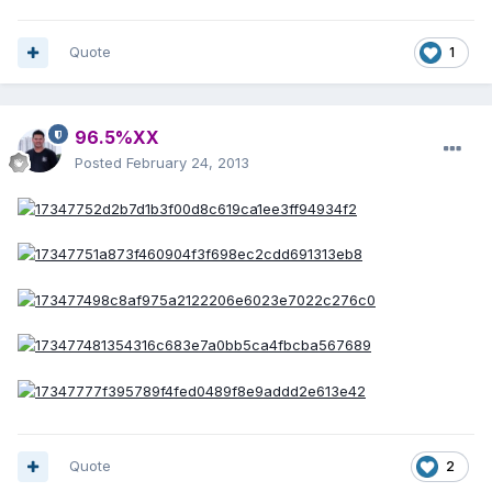
Quote
1
96.5%XX
Posted
February 24, 2013
Quote
2