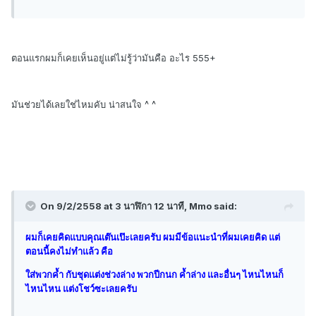
ตอนแรกผมก็เคยเห็นอยู่แต่ไม่รู้ว่ามันคือ อะไร 555+
มันช่วยได้เลยใช่ไหมคับ น่าสนใจ ^ ^
On 9/2/2558 at 3 นาฬิกา 12 นาที, Mmo said:
ผมก็เคยคิดแบบคุณเต๊นเป๊ะเลยครับ ผมมีข้อแนะนำที่ผมเคยคิด แต่
ตอนนี้คงไม่ทำแล้ว คือ
ใส่พวกค้ำ กับชุดแต่งช่วงล่าง พวกปีกนก ค้ำล่าง และอื่นๆ ไหนไหนก็
ไหนไหน แต่งโชว์ซะเลยครับ