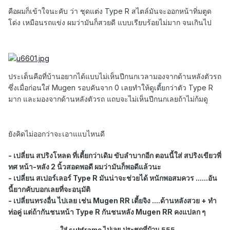
คือผมก็เข้าใจนะคับ ว่า ชุดแต่ง Type R สไตล์มันจะออกหน้าทิ่มตูด
โด่ง เหมือนรถแข่ง ผมว่ามันก็สวยดี แบบเรียบร้อยไม่มาก จนเกินไป
ประเด็นคือที่บ้านอยากได้แบบไม่เห็นปีกนกเวลามองจากด้านหลังตัวรถ
ซึ่งเมื่อก่อนใส่ Mugen รอบคันจาก 0 เลยทำให้ดูเตี้ยกว่าตัว Type R
มาก และมองจากด้านหลังตัวรถ แถบจะไม่เห็นปีกนกเลยถ้าไม่ก้มดู
ยังคิดไม่ออกว่าจะเอาแแบไหนดี
- เปลี่ยน สปริงโหลด ที่เตี้ยกว่าเดิม ขับลำบากอีก ตอนนี้ใส่ สปริงเขียวพี่
ทศ หน้า-หลัง 2 นิ้วสอดพอดี ผมว่ามันก็พอดีแล้วนะ
- เปลี่ยน สเปอร์เลอร์ Type R มันน่าจะช่วยได้ หนักพอสมควร ......อัน
นี้ยากคับบอกเลยที่จะอนุมัติ
- เปลี่ยนทรงอื่น ไปเลย เช่น Mugen RR เตี้ยจิง ....ด้านหลังสวย + ทำ
ท่อคู่ แต่ถ้ากันชนหน้า Type R กันชนหลัง Mugen RR คงแปลก ๆ
- ใส่ subframe ไปเลย ประชดที่บ้าน 555